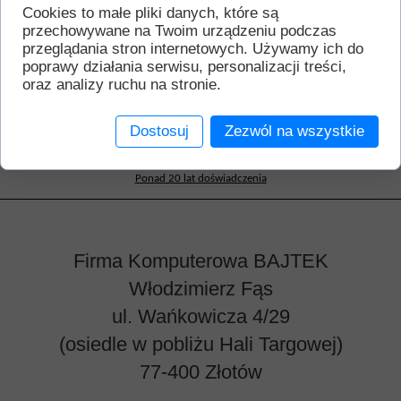
Cookies to małe pliki danych, które są
przechowywane na Twoim urządzeniu podczas
przeglądania stron internetowych. Używamy ich do
poprawy działania serwisu, personalizacji treści,
oraz analizy ruchu na stronie.
Zapraszamy w dni robocze, w godzinach 9.00 – 17.00
(sobota 9.00 - 13.00)
Dostosuj
Zezwól na wszystkie
tel. 571 804 693
e-mail:
bajtek@bajtek.net.pl
Ponad 20 lat doświadczenia
Firma Komputerowa BAJTEK
Włodzimierz Fąs
ul. Wańkowicza 4/29
(osiedle w pobliżu Hali Targowej)
77-400 Złotów